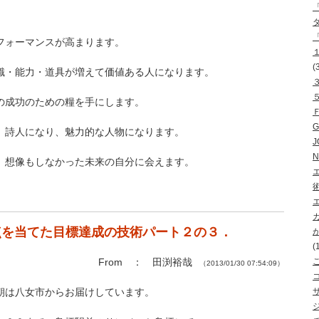
フォーマンスが高まります。
(
識・能力・道具が増えて価値ある人になります。
の成功のための糧を手にします。
、詩人になり、魅力的な人物になります。
J
N
、想像もしなかった未来の自分に会えます。
点を当てた目標達成の技術パート２の３．
(
From ： 田渕裕哉
（2013/01/30 07:54:09）
朝は八女市からお届けしています。