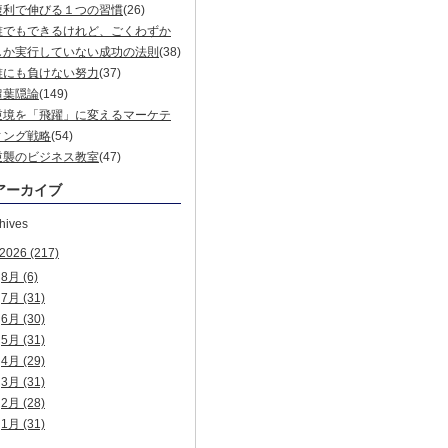
複利で伸びる１つの習慣
(26)
誰でもできるけれど、ごくわずか
しか実行していない成功の法則
(38)
誰にも負けない努力
(37)
超葉隠論
(149)
逆境を「飛躍」に変えるマーケテ
ィング戦略
(54)
逆襲のビジネス教室
(47)
アーカイブ
hives
2026
(217)
8月
(6)
7月
(31)
6月
(30)
5月
(31)
4月
(29)
3月
(31)
2月
(28)
1月
(31)