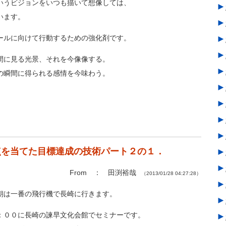
いうビジョンをいつも描いて想像しては、
►
います。
►
ールに向けて行動するための強化剤です。
►
►
間に見る光景、それを今像像する。
►
の瞬間に得られる感情を今味わう。
►
►
►
►
点を当てた目標達成の技術パート２の１．
►
►
From ： 田渕裕哉
（2013/01/28 04:27:28）
►
朝は一番の飛行機で長崎に行きます。
►
：００に長崎の諫早文化会館でセミナーです。
►