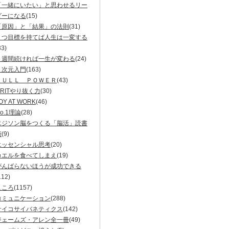
「一緒にいたい」と思わせるリー
ダーになる
(15)
「原因」と「結果」の法則
(31)
１つ目標を持てば人生は一変する
33)
３週間続ければ一生が変わる
(24)
５次元入門
(163)
ＦＵＬＬ ＰＯＷＥＲ
(43)
GRITやり抜く力
(30)
OY AT WORK
(46)
o.1理論
(28)
エジソン脳をつくる「脳活」読書
術
(9)
エッセンシャル思考
(20)
カエルを食べてしまえ
(19)
がんばらないほうが成功できる
112)
こころ
(1157)
コミュニケーション
(288)
サイコサイバネティクス
(142)
ジェームズ・アレン全一冊
(49)