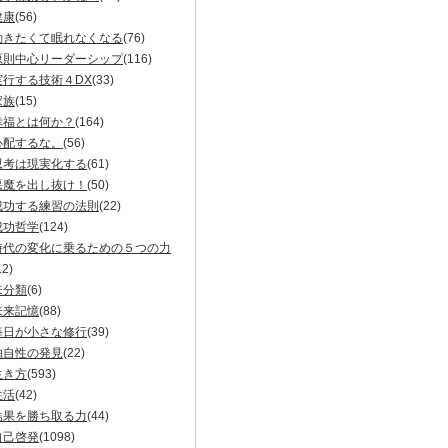
健康
(56)
動きたくて眠れなくなる
(76)
原則中心リーダーシップ
(116)
実行する技術４DX
(33)
家族
(15)
幸福とは何か？
(164)
心配するな。
(56)
思考は現実化する
(61)
悪魔を出し抜け！
(50)
成功する練習の法則
(22)
成功哲学
(124)
時代の変化に乗るための５つの力
12)
未分類
(6)
未来記憶
(88)
毎日が小さな修行
(39)
独自性の発見
(22)
生き方
(593)
生活
(42)
結果を勝ち取る力
(44)
自己啓発
(1098)