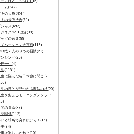
チーズはどこへ消えた
(5)
チーム
(247)
ツキの大原則
(47)
ツキの最強法則
(31)
ビジネス
(493)
ビジネスNo.1理論
(33)
ブッダの言葉
(88)
モチベーション大百科
(115)
やり抜く人の９つの習慣
(21)
ワンシング
(25)
一日一生
(4)
人生
(1181)
人生に悩んだら日本史に聞こう
107)
人生の目的が見つかる魔法の杖
(20)
人生を変えるモーニングメソッド
26)
人間の運命
(37)
人間関係
(113)
今いる場所で突き抜けろ！
(14)
仕事
(84)
仕事は楽しいかね？
(10)