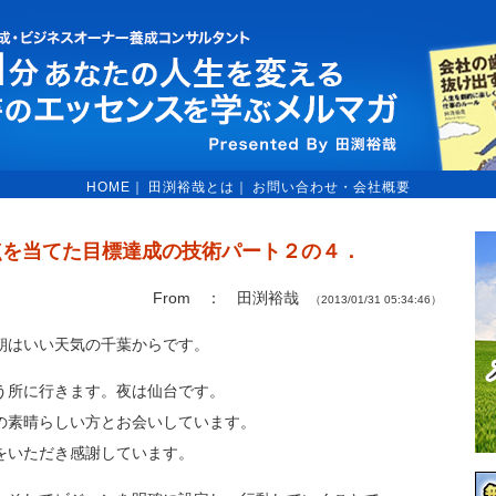
HOME
｜
田渕裕哉とは
｜
お問い合わせ・会社概要
点を当てた目標達成の技術パート２の４．
From ： 田渕裕哉
（2013/01/31 05:34:46）
朝はいい天気の千葉からです。
う所に行きます。夜は仙台です。
の素晴らしい方とお会いしています。
をいただき感謝しています。