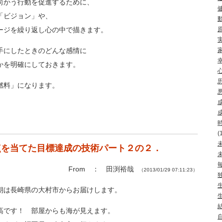
向かう行動を促進するために、
「ビジョン」や、
ージを繰り返し心の中で描きます。
手にしたときのどんな感情に
かを明確にしておきます。
燃料」になります。
(
点を当てた目標達成の技術パート２の２．
From ： 田渕裕哉
（2013/01/29 07:11:23）
朝は長崎県の大村市からお届けします。
高です！ 部屋からも海が見えます。