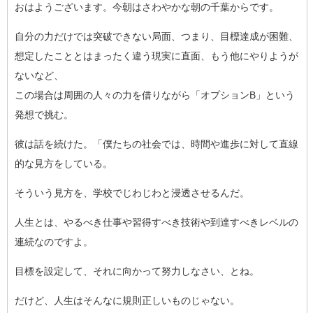
おはようございます。今朝はさわやかな朝の千葉からです。
自分の力だけでは突破できない局面、つまり、目標達成が困難、
想定したこととはまったく違う現実に直面、もう他にやりようが
な
いなど、
この場合は周囲の人々の力を借りながら「オプションB」という
発
想で挑む。
彼は話を続けた。「僕たちの社会では、時間や進歩に対して直線
的
な見方をしている。
そういう見方を、学校でじわじわと浸透させるんだ。
人生とは、やるべき仕事や習得すべき技術や到達すべきレベルの
連
続なのですよ。
目標を設定して、それに向かって努力しなさい、とね。
だけど、人生はそんなに規則正しいものじゃない。