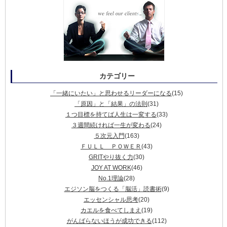
カテゴリー
「一緒にいたい」と思わせるリーダーになる
(15)
「原因」と「結果」の法則
(31)
１つ目標を持てば人生は一変する
(33)
３週間続ければ一生が変わる
(24)
５次元入門
(163)
ＦＵＬＬ ＰＯＷＥＲ
(43)
GRITやり抜く力
(30)
JOY AT WORK
(46)
No.1理論
(28)
エジソン脳をつくる「脳活」読書術
(9)
エッセンシャル思考
(20)
カエルを食べてしまえ
(19)
がんばらないほうが成功できる
(112)