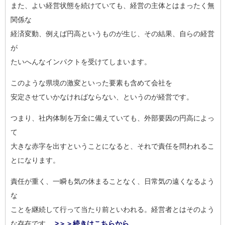
また、よい経営状態を続けていても、経営の主体とはまったく無
関
係な
経済変動、例えば円高というものが生じ、その結果、自らの経営
が
たいへんなインパクトを受けてしまいます。
このような県境の激変といった要素も含めて会社を
安定させていかなければならない、というのが経営です。
つまり、社内体制を万全に備えていても、外部要因の円高によっ
て
大きな赤字を出すということになると、それで責任を問われるこ
と
になります。
責任が重く、一瞬も気の休まることなく、日常気の遠くなるよう
な
ことを継続して行って当たり前といわれる。経営者とはそのよう
な
存在です。
>＞＞続きはこちらから