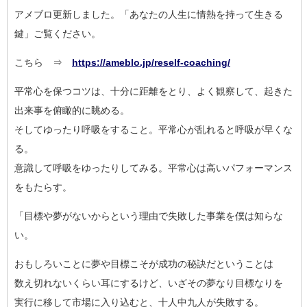
アメブロ更新しました。「あなたの人生に情熱を持って生きる
鍵」
ご覧ください。
こちら ⇒
https://ameblo.jp/reself-coach
ing/
平常心を保つコツは、十分に距離をとり、よく観察して、起きた
出
来事を俯瞰的に眺める。
そしてゆったり呼吸をすること。平常心が乱れると呼吸が早くな
る
。
意識して呼吸をゆったりしてみる。平常心は高いパフォーマンス
を
もたらす。
「目標や夢がないからという理由で失敗した事業を僕は知らな
い。
おもしろいことに夢や目標こそが成功の秘訣だということは
数え切れないくらい耳にするけど、いざその夢なり目標なりを
実行に移して市場に入り込むと、十人中九人が失敗する。