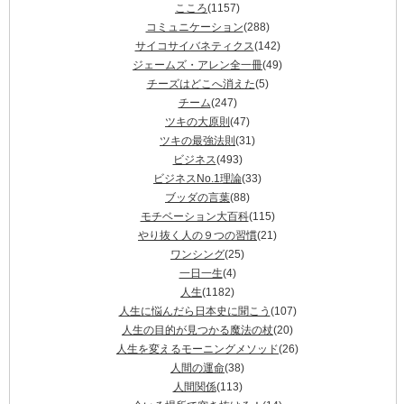
こころ
(1157)
コミュニケーション
(288)
サイコサイバネティクス
(142)
ジェームズ・アレン全一冊
(49)
チーズはどこへ消えた
(5)
チーム
(247)
ツキの大原則
(47)
ツキの最強法則
(31)
ビジネス
(493)
ビジネスNo.1理論
(33)
ブッダの言葉
(88)
モチベーション大百科
(115)
やり抜く人の９つの習慣
(21)
ワンシング
(25)
一日一生
(4)
人生
(1182)
人生に悩んだら日本史に聞こう
(107)
人生の目的が見つかる魔法の杖
(20)
人生を変えるモーニングメソッド
(26)
人間の運命
(38)
人間関係
(113)