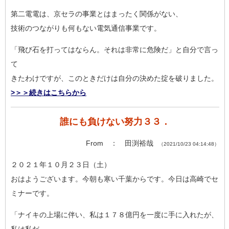
第二電電は、京セラの事業とはまったく関係がない、
技術のつながりも何もない電気通信事業です。
「飛び石を打ってはならん。それは非常に危険だ」と自分で言っ
て
きたわけですが、このときだけは自分の決めた掟を破りました。
>＞＞続きはこちらから
誰にも負けない努力３３．
From ： 田渕裕哉
（2021/10/23 04:14:48）
２０２１年１０月２３日（土）
おはようございます。今朝も寒い千葉からです。今日は高崎でセ
ミ
ナーです。
「ナイキの上場に伴い、私は１７８億円を一度に手に入れたが、