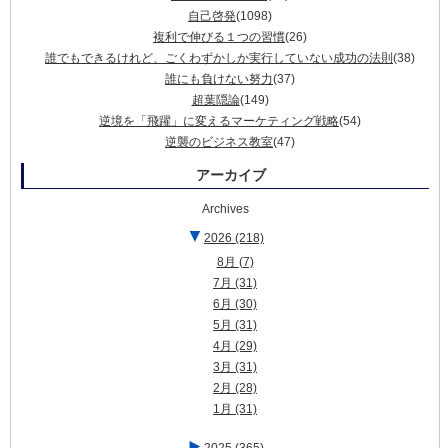
自己啓発
(1098)
複利で伸びる１つの習慣
(26)
誰でもできるけれど、ごくわずかしか実行していない成功の法則
(38)
誰にも負けない努力
(37)
超葉隠論
(149)
逆境を「飛躍」に変えるマーケティング戦略
(54)
逆襲のビジネス教室
(47)
アーカイブ
Archives
▼
2026
(218)
8月
(7)
7月
(31)
6月
(30)
5月
(31)
4月
(29)
3月
(31)
2月
(28)
1月
(31)
►