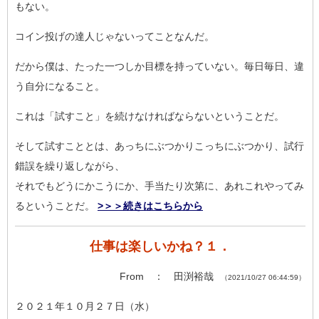
も
ない。
コイン投げの達人じゃないってことなんだ。
だから僕は、たった一つしか目標を持っていない。毎日毎日、違
う
自分になること。
これは「試すこと」を続けなければならないということだ。
そして試すこととは、あっちにぶつかりこっちにぶつかり、試行
錯
誤を繰り返しながら、
それでもどうにかこうにか、手当たり次第に、あれこれやってみ
る
ということだ。
>＞＞続きはこちらから
仕事は楽しいかね？１．
From ： 田渕裕哉
（2021/10/27 06:44:59）
２０２１年１０月２７日（水）