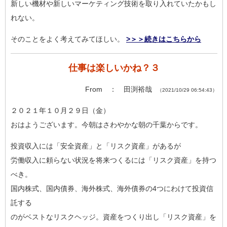
新しい機材や新しいマーケティング技術を取り入れていたかもし
れ
ない。
そのことをよく考えてみてほしい。
>＞＞続きはこちらから
仕事は楽しいかね？３
From ： 田渕裕哉
（2021/10/29 06:54:43）
２０２１年１０月２９日（金）
おはようございます。今朝はさわやかな朝の千葉からです。
投資収入には「安全資産」と「リスク資産」があるが
労働収入に頼らない状況を将来つくるには「リスク資産」を持つ
べ
き。
国内株式、国内債券、海外株式、海外債券の4つにわけて投資信
託
する
のがベストなリスクヘッジ。資産をつくり出し「リスク資産」を