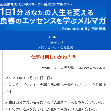
HOME
｜
田渕裕哉とは
｜
お問い合わせ・会社概要
仕事は楽しいかね？５．
From ： 田渕裕哉
（2021/10/31 07:00:34）
２０２１年１０月３１日（日）
おはようございます。今朝も寒い朝の千葉からです。１０月最後
で
す。
人生は自分の思い込みによる「人生脚本」の影響を受けている。
そして思い込みを変えれば人生脚本も変わり人生も変わる。