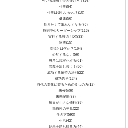
今いる場所で突き抜けろ！
(14)
仕事
(84)
仕事は楽しいかね？
(10)
健康
(56)
動きたくて眠れなくなる
(76)
原則中心リーダーシップ
(116)
実行する技術４DX
(33)
家族
(15)
幸福とは何か？
(164)
心配するな。
(56)
思考は現実化する
(61)
悪魔を出し抜け！
(50)
成功する練習の法則
(22)
成功哲学
(124)
時代の変化に乗るための５つの力
(12)
未分類
(6)
未来記憶
(88)
毎日が小さな修行
(39)
独自性の発見
(22)
生き方
(593)
生活
(42)
結果を勝ち取る力
(44)