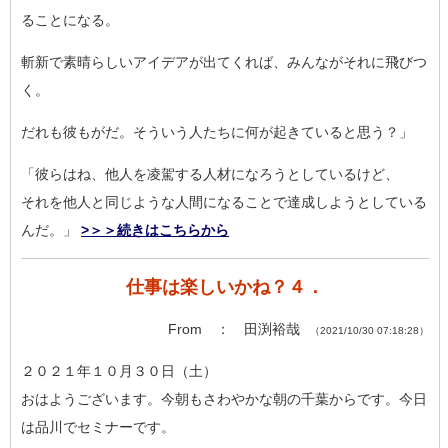
る
ことになる。
斬新で素晴らしいアイデアが出てくれば、みんながそれに飛びつ
く
。
だれも彼もがだ。そういう人たちに何が起きていると思う？」
「彼らはね、他人を凌駕する人材になろうとしているけど、
それを他人と同じような人間になることで達成しようとしている
ん
だ。」
>＞＞続きはこちらから
仕事は楽しいかね？４．
From ： 田渕裕哉
（2021/10/30 07:18:28）
２０２１年１０月３０日（土）
おはようございます。今朝もさわやかな朝の千葉からです。今日
は
品川でセミナーです。