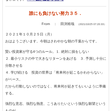
誰にも負けない努力３５．
From ： 田渕裕哉
（2021/10/25 07:20:33）
２０２１年１０月２５日（月）
おはようございます。今朝はさわやかな朝の千葉からです。
賢い投資家が守る4つのルール。１. 絶対に損をしない
２. 最小リスクの中で大きなリターンをあげる ３. 予測し十分に
分散させる
４. 学び続ける 投資の世界は「将来何が起こるかわからない」
がベース。
だから行動しないのではなく、将来何が起きてもいいように準備
す
る。
強烈な意志、強烈な熱意、こうありたいという強烈な願望という
も
のが