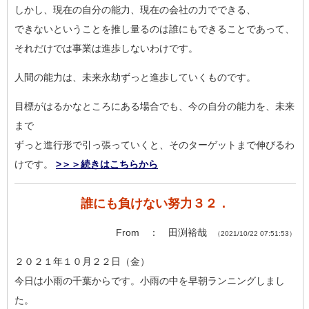
しかし、現在の自分の能力、現在の会社の力でできる、
できないということを推し量るのは誰にもできることであって、
それだけでは事業は進歩しないわけです。
人間の能力は、未来永劫ずっと進歩していくものです。
目標がはるかなところにある場合でも、今の自分の能力を、未来
ま
で
ずっと進行形で引っ張っていくと、そのターゲットまで伸びるわ
け
です。
>＞＞続きはこちらから
誰にも負けない努力３２．
From ： 田渕裕哉
（2021/10/22 07:51:53）
２０２１年１０月２２日（金）
今日は小雨の千葉からです。小雨の中を早朝ランニングしまし
た。