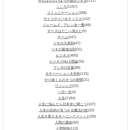
がんばらないほうが成功できる
(112)
こころ
(1157)
コミュニケーション
(288)
サイコサイバネティクス
(142)
ジェームズ・アレン全一冊
(49)
チーズはどこへ消えた
(5)
チーム
(247)
ツキの大原則
(47)
ツキの最強法則
(31)
ビジネス
(493)
ビジネスNo.1理論
(33)
ブッダの言葉
(88)
モチベーション大百科
(115)
やり抜く人の９つの習慣
(21)
ワンシング
(25)
一日一生
(4)
人生
(1184)
人生に悩んだら日本史に聞こう
(107)
人生の目的が見つかる魔法の杖
(20)
人生を変えるモーニングメソッド
(26)
人間の運命
(40)
人間関係
(113)