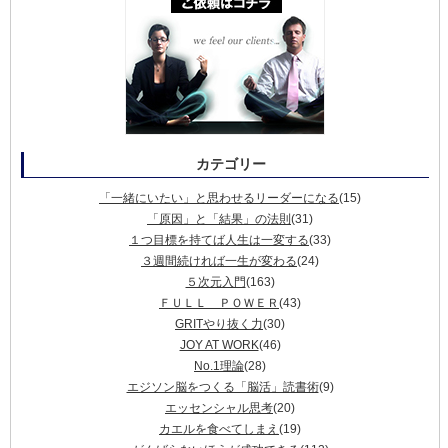
カテゴリー
「一緒にいたい」と思わせるリーダーになる
(15)
「原因」と「結果」の法則
(31)
１つ目標を持てば人生は一変する
(33)
３週間続ければ一生が変わる
(24)
５次元入門
(163)
ＦＵＬＬ ＰＯＷＥＲ
(43)
GRITやり抜く力
(30)
JOY AT WORK
(46)
No.1理論
(28)
エジソン脳をつくる「脳活」読書術
(9)
エッセンシャル思考
(20)
カエルを食べてしまえ
(19)