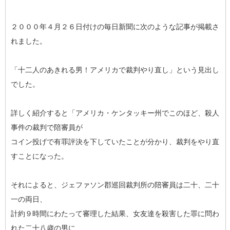
２０００年４月２６日付けの毎日新聞に次のような記事が掲載さ
れました。
「十二人のあきれる男！アメリカで裁判やり直し」という見出し
でした。
詳しく紹介すると「アメリカ・ケンタッキー州でこのほど、殺人
事件の裁判で陪審員が
コイン投げで有罪評決を下していたことが分かり、裁判をやり直
すことになった。
それによると、ジェファソン郡巡回裁判所の陪審員は二十、二十
一の両日、
計約９時間にわたって審理した結果、女友達を殺害した罪に問わ
れた二十八歳の男に