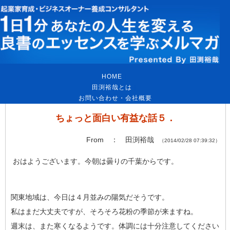
HOME
｜
田渕裕哉とは
｜
お問い合わせ・会社概要
ちょっと面白い有益な話５．
From ： 田渕裕哉
（2014/02/28 07:39:32）
おはようございます。今朝は曇りの千葉からです。
関東地域は、今日は４月並みの陽気だそうです。
私はまだ大丈夫ですが、そろそろ花粉の季節が来ますね。
週末は、また寒くなるようです。体調には十分注意してください