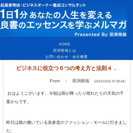
HOME
｜
田渕裕哉とは
｜
お問い合わせ・会社概要
ビジネスに役立つ６つの考え方と法則４．
From ： 田渕裕哉
（2014/10/31 07:45:49）
おはようございます。今朝は雨が降ったり晴れたりの天気の千
葉からです。
昨日は娘の働いている表参道のファッション・モールに行きまし
た。