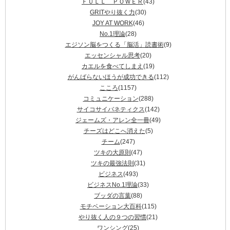
ＦＵＬＬ ＰＯＷＥＲ
(43)
GRITやり抜く力
(30)
JOY AT WORK
(46)
No.1理論
(28)
エジソン脳をつくる「脳活」読書術
(9)
エッセンシャル思考
(20)
カエルを食べてしまえ
(19)
がんばらないほうが成功できる
(112)
こころ
(1157)
コミュニケーション
(288)
サイコサイバネティクス
(142)
ジェームズ・アレン全一冊
(49)
チーズはどこへ消えた
(5)
チーム
(247)
ツキの大原則
(47)
ツキの最強法則
(31)
ビジネス
(493)
ビジネスNo.1理論
(33)
ブッダの言葉
(88)
モチベーション大百科
(115)
やり抜く人の９つの習慣
(21)
ワンシング
(25)