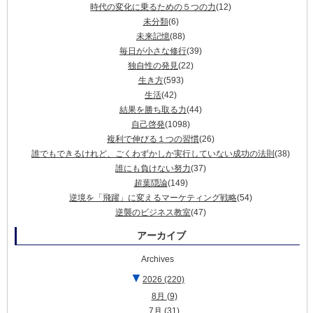
時代の変化に乗るための５つの力
(12)
未分類
(6)
未来記憶
(88)
毎日が小さな修行
(39)
独自性の発見
(22)
生き方
(593)
生活
(42)
結果を勝ち取る力
(44)
自己啓発
(1098)
複利で伸びる１つの習慣
(26)
誰でもできるけれど、ごくわずかしか実行していない成功の法則
(38)
誰にも負けない努力
(37)
超葉隠論
(149)
逆境を「飛躍」に変えるマーケティング戦略
(54)
逆襲のビジネス教室
(47)
アーカイブ
Archives
▼
2026
(220)
8月
(9)
7月
(31)