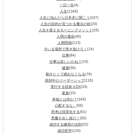
一日一生
(4)
人生
(1184)
人生に悩んだら日本史に聞こう
(107)
人生の目的が見つかる魔法の杖
(20)
人生を変えるモーニングメソッド
(26)
人間の運命
(40)
人間関係
(113)
今いる場所で突き抜けろ！
(14)
仕事
(84)
仕事は楽しいかね？
(10)
健康
(56)
動きたくて眠れなくなる
(76)
原則中心リーダーシップ
(116)
実行する技術４DX
(33)
家族
(15)
幸福とは何か？
(164)
心配するな。
(56)
思考は現実化する
(61)
悪魔を出し抜け！
(50)
成功する練習の法則
(22)
成功哲学
(124)