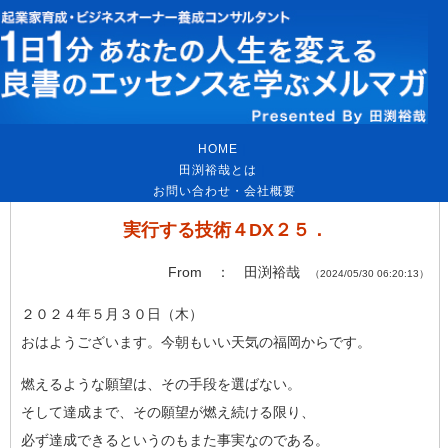
HOME
｜
田渕裕哉とは
｜
お問い合わせ・会社概要
実行する技術４DX２５．
From ： 田渕裕哉
（2024/05/30 06:20:13）
２０２４年５月３０日（木）
おはようございます。今朝もいい天気の福岡からです。
燃えるような願望は、その手段を選ばない。
そして達成まで、その願望が燃え続ける限り、
必ず達成できるというのもまた事実なのである。