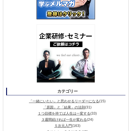
カテゴリー
「一緒にいたい」と思わせるリーダーになる
(15)
「原因」と「結果」の法則
(31)
１つ目標を持てば人生は一変する
(33)
３週間続ければ一生が変わる
(24)
５次元入門
(163)