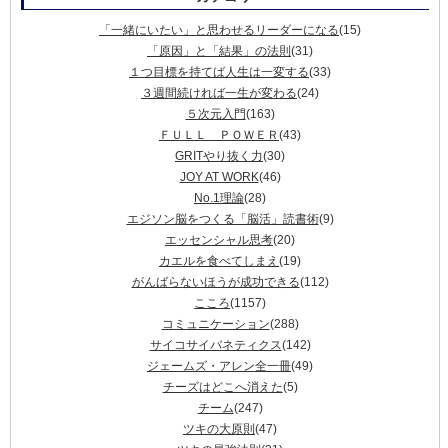
「一緒にいたい」と思わせるリーダーになる
(15)
「原因」と「結果」の法則
(31)
１つ目標を持てば人生は一変する
(33)
３週間続ければ一生が変わる
(24)
５次元入門
(163)
ＦＵＬＬ ＰＯＷＥＲ
(43)
GRITやり抜く力
(30)
JOY AT WORK
(46)
No.1理論
(28)
エジソン脳をつくる「脳活」読書術
(9)
エッセンシャル思考
(20)
カエルを食べてしまえ
(19)
がんばらないほうが成功できる
(112)
こころ
(1157)
コミュニケーション
(288)
サイコサイバネティクス
(142)
ジェームズ・アレン全一冊
(49)
チーズはどこへ消えた
(5)
チーム
(247)
ツキの大原則
(47)