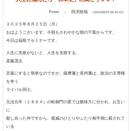
From ： 田渕裕哉
（2025/08/25 06:30:23）
２０２５年８月２５日（月）
おはようございます。今朝もさわやかな朝の千葉からです。
今日は福島でセミナーです。
人生に失敗がないと、人生を失敗する。
斎藤茂太
言葉にすると簡単なのですが、薩摩藩と長州藩は、政治の主導権
を
争う
ライバル同士。
元治元年（１８６４）の蛤御門の変では敵味方に分かれ、お互い
に
殺し合った仲ですから、親戚のひとりやふたり相手側に殺されて
い
る