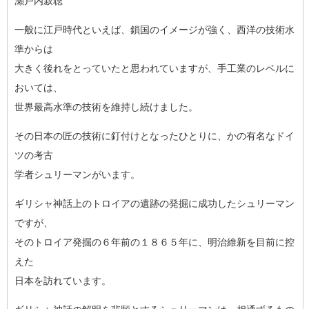
瀬戸内寂聴
一般に江戸時代といえば、鎖国のイメージが強く、西洋の技術水
準
からは
大きく後れをとっていたと思われていますが、手工業のレベルに
お
いては、
世界最高水準の技術を維持し続けました。
その日本の匠の技術に釘付けとなったひとりに、かの有名なドイ
ツ
の考古
学者シュリーマンがいます。
ギリシャ神話上のトロイアの遺跡の発掘に成功したシュリーマン
で
すが、
そのトロイア発掘の６年前の１８６５年に、明治維新を目前に控
え
た
日本を訪れています。