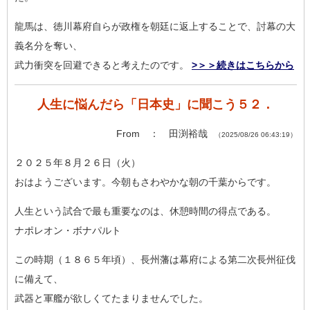
龍馬は、徳川幕府自らが政権を朝廷に返上することで、討幕の大
義
名分を奪い、
武力衝突を回避できると考えたのです。
>＞＞続きはこちらから
人生に悩んだら「日本史」に聞こう５２．
From ： 田渕裕哉
（2025/08/26 06:43:19）
２０２５年８月２６日（火）
おはようございます。今朝もさわやかな朝の千葉からです。
人生という試合で最も重要なのは、休憩時間の得点である。
ナポレオン・ボナパルト
この時期（１８６５年頃）、長州藩は幕府による第二次長州征伐
に
備えて、
武器と軍艦が欲しくてたまりませんでした。