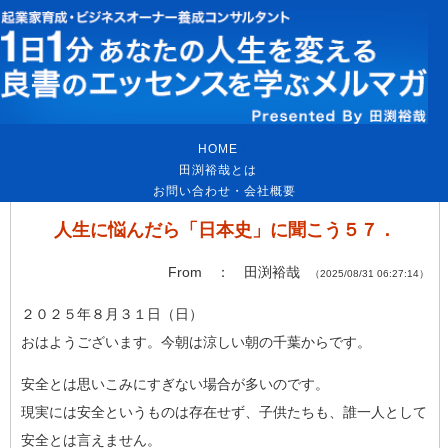
HOME
｜
田渕裕哉とは
｜
お問い合わせ・会社概要
人生に悩んだら「日本史」に聞こう５７．
From ： 田渕裕哉
（2025/08/31 06:27:14）
２０２５年８月３１日（日）
おはようございます。今朝は涼しい朝の千葉からです。
安全とは思いこみにすぎない場合が多いのです。
現実には安全というものは存在せず、子供たちも、誰一人として
安
全とは言えません。