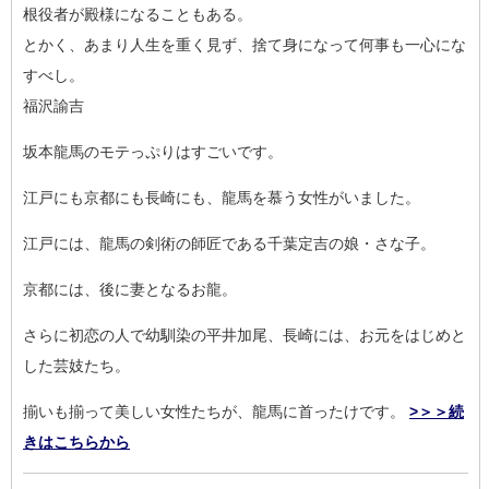
根
役者が殿様になることもある。
とかく、あまり人生を重く見ず、捨て身になって何事も一心にな
す
べし。
福沢諭吉
坂本龍馬のモテっぷりはすごいです。
江戸にも京都にも長崎にも、龍馬を慕う女性がいました。
江戸には、龍馬の剣術の師匠である千葉定吉の娘・さな子。
京都には、後に妻となるお龍。
さらに初恋の人で幼馴染の平井加尾、長崎には、お元をはじめと
し
た芸妓たち。
揃いも揃って美しい女性たちが、龍馬に首ったけです。
>＞＞続
きはこちらから