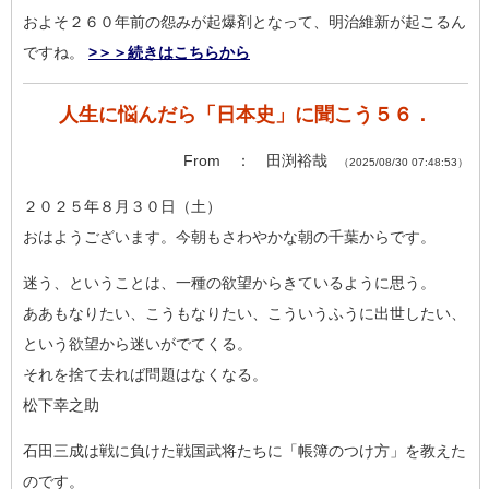
およそ２６０年前の怨みが起爆剤となって、明治維新が起こるん
で
すね。
>＞＞続きはこちらから
人生に悩んだら「日本史」に聞こう５６．
From ： 田渕裕哉
（2025/08/30 07:48:53）
２０２５年８月３０日（土）
おはようございます。今朝もさわやかな朝の千葉からです。
迷う、ということは、一種の欲望からきているように思う。
ああもなりたい、こうもなりたい、こういうふうに出世したい、
と
いう欲望から迷いがでてくる。
それを捨て去れば問題はなくなる。
松下幸之助
石田三成は戦に負けた戦国武将たちに「帳簿のつけ方」を教えた
の
です。