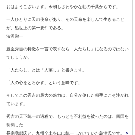
おはようございます。今朝もさわやかな朝の千葉からです。
一人ひとりに天の使命があり、その天命を楽しんで生きること
が、
処世上の第一要件である。
渋沢栄一
豊臣秀吉の特徴を一言で表すなら「人たらし」になるのではない
で
しょうか。
「人たらし」とは「人蕩し」と書きます。
「人の心をとろかす」という意味です。
そしてこの秀吉の最大の魅力は、自分が倒した相手にこそ注がれ
て
います。
秀吉の天下統一の過程で、もっとも不利益を被ったのは、四国を
制
覇した
長宗我部氏と、九州全土をほぼ統一しかけていた島津氏です。
>