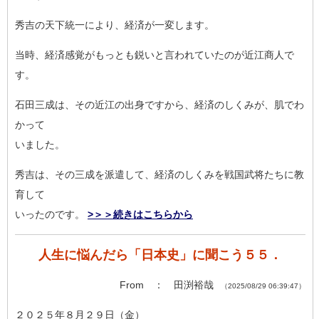
秀吉の天下統一により、経済が一変します。
当時、経済感覚がもっとも鋭いと言われていたのが近江商人で
す。
石田三成は、その近江の出身ですから、経済のしくみが、肌でわ
か
って
いました。
秀吉は、その三成を派遣して、経済のしくみを戦国武将たちに教
育
して
いったのです。
>＞＞続きはこちらから
人生に悩んだら「日本史」に聞こう５５．
From ： 田渕裕哉
（2025/08/29 06:39:47）
２０２５年８月２９日（金）