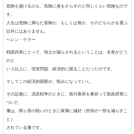
危険を避けるのも、危険に身をさらすのと同じくらい危険なので
す
。
人生は危険に満ちた冒険か、もしくは無か、そのどちらかを選ぶ
以
外にはありません。
ヘレン・ケラー
戦国武将にとって、領土が減らされるということは、名誉がどう
の
と
いう以上に、現実問題、経済的に困ることだったのです。
そしてこの経済的困窮が、恨みになっていく。
その証拠に、戊辰戦争のときに、徳川幕府を裏切って新政府軍に
つ
いた
藩は、関ヶ原の戦いのときに家康に減封（所領の一部を減らすこ
と
）
されている藩です。