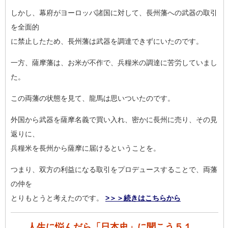
しかし、幕府がヨーロッパ諸国に対して、長州藩への武器の取引
を
全面的
に禁止したため、長州藩は武器を調達できずにいたのです。
一方、薩摩藩は、お米が不作で、兵糧米の調達に苦労していまし
た
。
この両藩の状態を見て、龍馬は思いついたのです。
外国から武器を薩摩名義で買い入れ、密かに長州に売り、その見
返
りに、
兵糧米を長州から薩摩に届けるということを。
つまり、双方の利益になる取引をプロデュースすることで、両藩
の
仲を
とりもとうと考えたのです。
>＞＞続きはこちらから
人生に悩んだら「日本史」に聞こう５１．