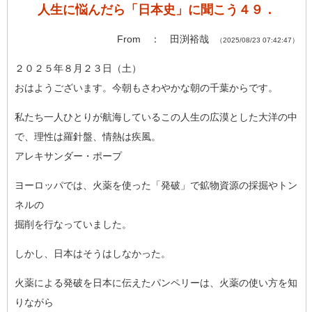
人生に悩んだら「日本史」に聞こう４９．
From ： 田渕裕哉
（2025/08/23 07:42:47）
２０２５年８月２３日（土）
おはようございます。今朝もさわやかな朝の千葉からです。
私たち一人ひとりが航海しているこの人生の広漠とした大洋の中
で
、理性は羅針盤、情熱は疾風。
アレキサンダー・ポープ
ヨーロッパでは、火薬を使った「発破」で鉱物資源の採掘やトン
ネ
ルの
掘削を行なっていました。
しかし、日本はそうはしなかった。
火薬による発破を日本に伝えたパンペリーは、火薬の使い方を知
り
ながら