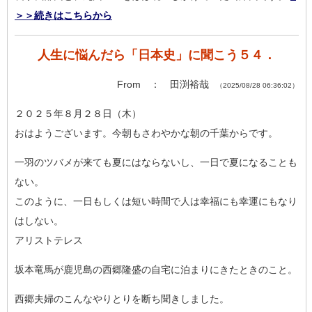
＞＞続きはこちらから
人生に悩んだら「日本史」に聞こう５４．
From ： 田渕裕哉
（2025/08/28 06:36:02）
２０２５年８月２８日（木）
おはようございます。今朝もさわやかな朝の千葉からです。
一羽のツバメが来ても夏にはならないし、一日で夏になることも
な
い。
このように、一日もしくは短い時間で人は幸福にも幸運にもなり
は
しない。
アリストテレス
坂本竜馬が鹿児島の西郷隆盛の自宅に泊まりにきたときのこと。
西郷夫婦のこんなやりとりを断ち聞きしました。