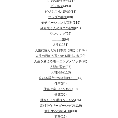
ツキの最強法則
(31)
ビジネス
(493)
ビジネスNo.1理論
(33)
ブッダの言葉
(88)
モチベーション大百科
(115)
やり抜く人の９つの習慣
(21)
ワンシング
(25)
一日一生
(4)
人生
(1181)
人生に悩んだら日本史に聞こう
(107)
人生の目的が見つかる魔法の杖
(20)
人生を変えるモーニングメソッド
(26)
人間の運命
(37)
人間関係
(113)
今いる場所で突き抜けろ！
(14)
仕事
(84)
仕事は楽しいかね？
(10)
健康
(56)
動きたくて眠れなくなる
(76)
原則中心リーダーシップ
(116)
実行する技術４DX
(33)
家族
(15)