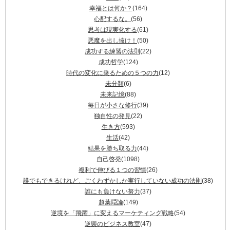
幸福とは何か？
(164)
心配するな。
(56)
思考は現実化する
(61)
悪魔を出し抜け！
(50)
成功する練習の法則
(22)
成功哲学
(124)
時代の変化に乗るための５つの力
(12)
未分類
(6)
未来記憶
(88)
毎日が小さな修行
(39)
独自性の発見
(22)
生き方
(593)
生活
(42)
結果を勝ち取る力
(44)
自己啓発
(1098)
複利で伸びる１つの習慣
(26)
誰でもできるけれど、ごくわずかしか実行していない成功の法則
(38)
誰にも負けない努力
(37)
超葉隠論
(149)
逆境を「飛躍」に変えるマーケティング戦略
(54)
逆襲のビジネス教室
(47)