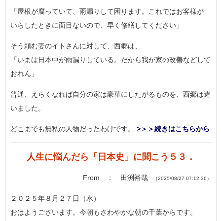
「屋根が腐っていて、雨漏りして困ります。これではお客様が
いらしたときに面目ないので、早く修繕してください」
そう頼む妻のイトさんに対して、西郷は、
「いまは日本中が雨漏りしている。だから我が家の改善などして
お
れん」
普通、えらくなれば自分の家は豪華にしたがるものを、西郷は違
い
ました。
どこまでも無私の人物だったわけです。
>＞＞続きはこちらから
人生に悩んだら「日本史」に聞こう５３．
From ： 田渕裕哉
（2025/08/27 07:12:36）
２０２５年８月２７日（水）
おはようございます。今朝もさわやかな朝の千葉からです。