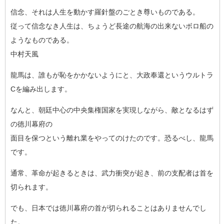
信念、それは人生を動かす羅針盤のごとき尊いものである。
従って信念なき人生は、ちょうど長途の航海の出来ないボロ船の
よ
うなものである。
中村天風
龍馬は、誰もが恥をかかないようにと、大政奉還というウルトラ
C
を編み出します。
なんと、朝廷中心の中央集権国家を実現しながら、敵となるはず
の
徳川幕府の
面目を保つという離れ業をやってのけたのです。恐るべし、龍馬
で
す。
通常、革命が起きるときは、武力衝突が起き、前の支配者は首を
切
られます。
でも、日本では徳川幕府の首が切られることはありませんでし
た。