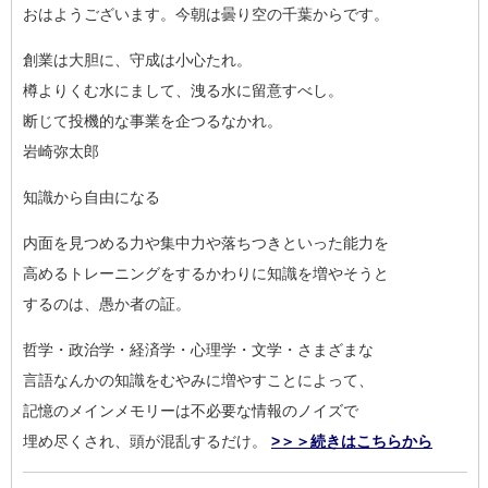
おはようございます。今朝は曇り空の千葉からです。
創業は大胆に、守成は小心たれ。
樽よりくむ水にまして、洩る水に留意すべし。
断じて投機的な事業を企つるなかれ。
岩崎弥太郎
知識から自由になる
内面を見つめる力や集中力や落ちつきといった能力を
高めるトレーニングをするかわりに知識を増やそうと
するのは、愚か者の証。
哲学・政治学・経済学・心理学・文学・さまざまな
言語なんかの知識をむやみに増やすことによって、
記憶のメインメモリーは不必要な情報のノイズで
埋め尽くされ、頭が混乱するだけ。
>＞＞続きはこちらから