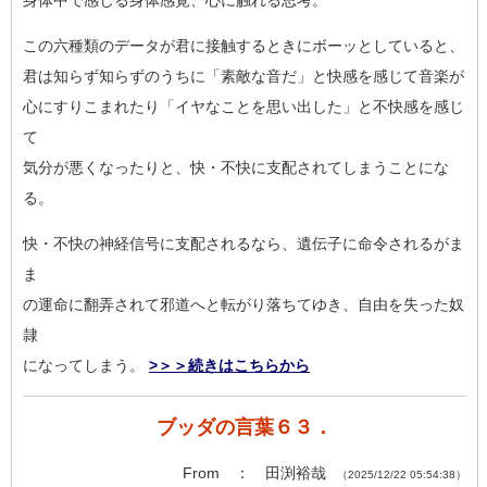
身体中で感じる身体感覚、心に触れる思考。
この六種類のデータが君に接触するときにボーッとしていると、
君は知らず知らずのうちに「素敵な音だ」と快感を感じて音楽が
心にすりこまれたり「イヤなことを思い出した」と不快感を感じ
て
気分が悪くなったりと、快・不快に支配されてしまうことにな
る。
快・不快の神経信号に支配されるなら、遺伝子に命令されるがま
ま
の運命に翻弄されて邪道へと転がり落ちてゆき、自由を失った奴
隷
になってしまう。
>＞＞続きはこちらから
ブッダの言葉６３．
From ： 田渕裕哉
（2025/12/22 05:54:38）