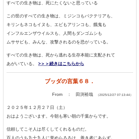
すべての生き物は、死にたくないと思っている
この世のすべての生き物は、ミジンコもバクテリアも、
キリンもネコもイヌも、エビもアリンコも、餓鬼も
インフルエンザウイルスも、人間もダンゴムシも
ムササビも、みんな、攻撃されるのを恐がっている。
すべての生き物は、死から逃れる生存本能に支配されて
あがいている。
>＞＞続きはこちらから
ブッダの言葉６８．
From ： 田渕裕哉
（2025/12/27 07:13:44）
２０２５年１２月２７日（土）
おはようございます。今朝も寒い朝の千葉からです。
信頼してこそ人は尽くしてくれるものだ。
百人のうち九十九人に誉めらるるは、善き者にあらず。