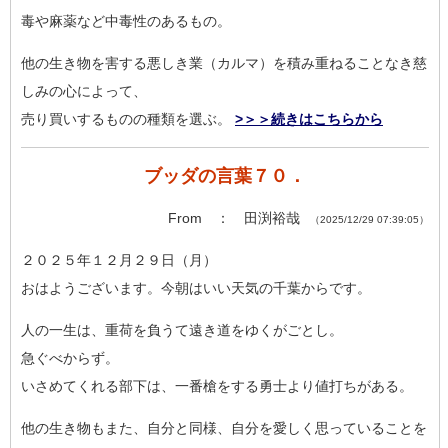
毒や麻薬など中毒性のあるもの。
他の生き物を害する悪しき業（カルマ）を積み重ねることなき慈
し
みの心によって、
売り買いするものの種類を選ぶ。
>＞＞続きはこちらから
ブッダの言葉７０．
From ： 田渕裕哉
（2025/12/29 07:39:05）
２０２５年１２月２９日（月）
おはようございます。今朝はいい天気の千葉からです。
人の一生は、重荷を負うて遠き道をゆくがごとし。
急ぐべからず。
いさめてくれる部下は、一番槍をする勇士より値打ちがある。
他の生き物もまた、自分と同様、自分を愛しく思っていることを