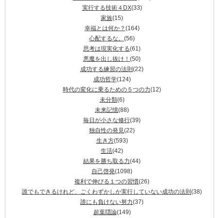
実行する技術４DX
(33)
家族
(15)
幸福とは何か？
(164)
心配するな。
(56)
思考は現実化する
(61)
悪魔を出し抜け！
(50)
成功する練習の法則
(22)
成功哲学
(124)
時代の変化に乗るための５つの力
(12)
未分類
(6)
未来記憶
(88)
毎日が小さな修行
(39)
独自性の発見
(22)
生き方
(593)
生活
(42)
結果を勝ち取る力
(44)
自己啓発
(1098)
複利で伸びる１つの習慣
(26)
誰でもできるけれど、ごくわずかしか実行していない成功の法則
(38)
誰にも負けない努力
(37)
超葉隠論
(149)