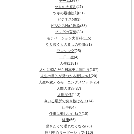
チーム
(247)
ツキの大原則
(47)
ツキの最強法則
(31)
ビジネス
(493)
ビジネスNo.1理論
(33)
ブッダの言葉
(88)
モチベーション大百科
(115)
やり抜く人の９つの習慣
(21)
ワンシング
(25)
一日一生
(4)
人生
(1181)
人生に悩んだら日本史に聞こう
(107)
人生の目的が見つかる魔法の杖
(20)
人生を変えるモーニングメソッド
(26)
人間の運命
(37)
人間関係
(113)
今いる場所で突き抜けろ！
(14)
仕事
(84)
仕事は楽しいかね？
(10)
健康
(56)
動きたくて眠れなくなる
(76)
原則中心リーダーシップ
(116)