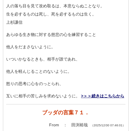
人の落ち目を見て攻め取るは、本意ならぬことなり。
生を必するものは死し、死を必するものは生く。
上杉謙信
あらゆる生き物に対する慈悲の心を練習すること
他人をだまさないように。
いついかなるときも、相手が誰であれ、
他人を軽んじることのないように。
怒りの思考に心をのっとられ、
互いに相手の苦しみを求めないように。
>＞＞続きはこちらから
ブッダの言葉７１．
From ： 田渕裕哉
（2025/12/30 07:46:01）