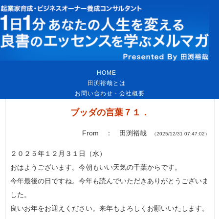
HOME
｜
田渕裕哉とは
｜
お問い合わせ・会社概要
ブッダの言葉７１．
From ： 田渕裕哉
（2025/12/31 07:47:02）
２０２５年１２月３１日（水）
おはようございます。今朝もいい天気の千葉からです。
今年最後の日ですね。今年も読んでいただきありがとうございま
し
た。
良いお年をお迎えください。来年もよろしくお願いいたします。