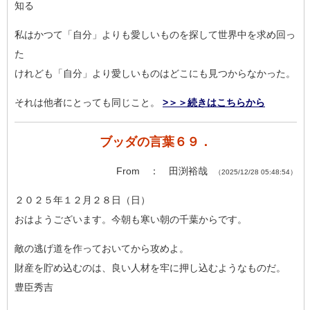
知
る
私はかつて「自分」よりも愛しいものを探して世界中を求め回っ
た
けれども「自分」より愛しいものはどこにも見つからなかった。
それは他者にとっても同じこと。
>＞＞続きはこちらから
ブッダの言葉６９．
From ： 田渕裕哉
（2025/12/28 05:48:54）
２０２５年１２月２８日（日）
おはようございます。今朝も寒い朝の千葉からです。
敵の逃げ道を作っておいてから攻めよ。
財産を貯め込むのは、良い人材を牢に押し込むようなものだ。
豊臣秀吉