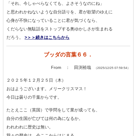
「それ、今しゃべらなくても、よさそうなのにね」
と思われかねないような自分語りを、君が欲望のゆえに
心身が不快になっていることに君が気づくなら、
くだらない無駄話をストップする奥ゆかしさが生まれる
だろう。
>＞＞続きはこちらから
ブッダの言葉６６．
From ： 田渕裕哉
（2025/12/25 07:59:54）
２０２５年１２月２５日（木）
おはようございます。メリークリスマス！
今日は曇りの千葉からです。
たとえここ（英国）で学問をして業が成っても、
自分の生国が亡びては何の為になるか。
われわれに歴史は無い。
我々の歴史は、今ここからはじまる。