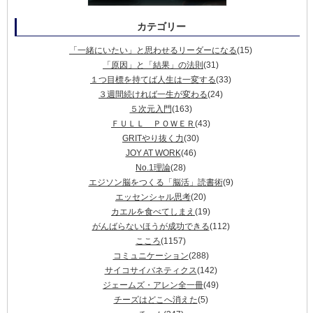
カテゴリー
「一緒にいたい」と思わせるリーダーになる
(15)
「原因」と「結果」の法則
(31)
１つ目標を持てば人生は一変する
(33)
３週間続ければ一生が変わる
(24)
５次元入門
(163)
ＦＵＬＬ ＰＯＷＥＲ
(43)
GRITやり抜く力
(30)
JOY AT WORK
(46)
No.1理論
(28)
エジソン脳をつくる「脳活」読書術
(9)
エッセンシャル思考
(20)
カエルを食べてしまえ
(19)
がんばらないほうが成功できる
(112)
こころ
(1157)
コミュニケーション
(288)
サイコサイバネティクス
(142)
ジェームズ・アレン全一冊
(49)
チーズはどこへ消えた
(5)