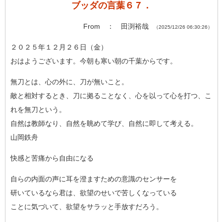
ブッダの言葉６７．
From ： 田渕裕哉
（2025/12/26 06:30:26）
２０２５年１２月２６日（金）
おはようございます。今朝も寒い朝の千葉からです。
無刀とは、心の外に、刀が無いこと。
敵と相対するとき、刀に拠ることなく、心を以って心を打つ、こ
れ
を無刀という。
自然は教師なり、自然を眺めて学び、自然に即して考える。
山岡鉄舟
快感と苦痛から自由になる
自らの内面の声に耳を澄ますための意識のセンサーを
研いているなら君は、欲望のせいで苦しくなっている
ことに気づいて、欲望をサラッと手放すだろう。