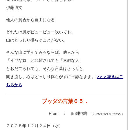
伊藤博文
他人の賛否から自由になる
どれだけ風がビュービュー吹いても、
山はどっしり揺らぐことがない。
そんな山に学んでみるならば、他人から
「イヤな奴」と非難されても「素敵な人」
とおだてられても、そんな言葉はさらりと
聞き流し、心はどっしり揺らがずに平静なまま。
>＞＞続きはこ
ちらから
ブッダの言葉６５．
From ： 田渕裕哉
（2025/12/24 07:55:22）
２０２５年１２月２４日（水）