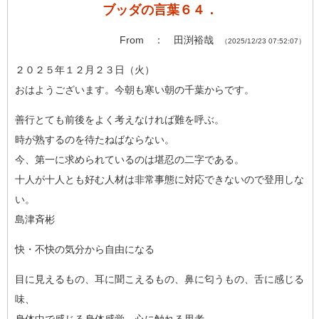
ブッダの言葉６４．
From ： 田渕裕哉
（2025/12/23 07:52:07）
２０２５年１２月２３日（火）
おはようございます。今朝も寒い朝の千葉からです。
善行とても前後をよく考えなければ難を呼ぶ。
時が熟するのを待たねばならない。
今、第一に求められているのは堪忍の二字である。
十人が十人とも好む人材は非常事態に対応できないので登用しな
い
。
島津斉彬
快・不快の気分から自由になる
目に見えるもの、耳に聞こえるもの、鼻に匂うもの、舌に感じる
味
、