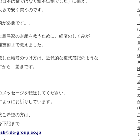
の日本は金ではなく銀本位制でした）に換
え、
大坂で安く買うのです。
術が必要です。」
(
た島津家の財産を救うために、経済のしく
みが
理技術まで教えました。
授した帳簿のつけ方は、近代的な複式簿記
のような
J
すから、驚きです。
N
のメッセージを転送してください。
すようにお祈りしています。
(
接ご希望の方は、
を下記まで
ask@dc-group.co.jp