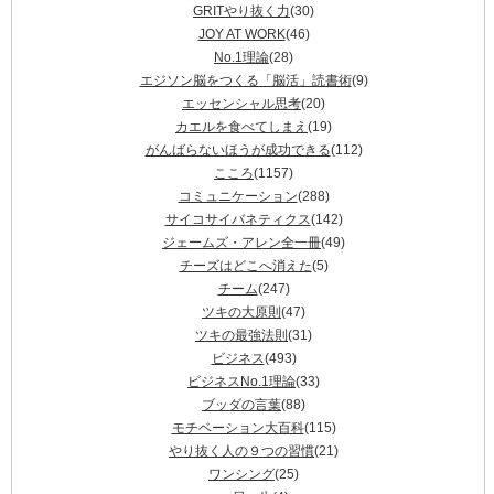
GRITやり抜く力
(30)
JOY AT WORK
(46)
No.1理論
(28)
エジソン脳をつくる「脳活」読書術
(9)
エッセンシャル思考
(20)
カエルを食べてしまえ
(19)
がんばらないほうが成功できる
(112)
こころ
(1157)
コミュニケーション
(288)
サイコサイバネティクス
(142)
ジェームズ・アレン全一冊
(49)
チーズはどこへ消えた
(5)
チーム
(247)
ツキの大原則
(47)
ツキの最強法則
(31)
ビジネス
(493)
ビジネスNo.1理論
(33)
ブッダの言葉
(88)
モチベーション大百科
(115)
やり抜く人の９つの習慣
(21)
ワンシング
(25)