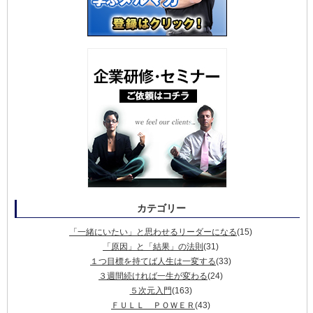
カテゴリー
「一緒にいたい」と思わせるリーダーになる
(15)
「原因」と「結果」の法則
(31)
１つ目標を持てば人生は一変する
(33)
３週間続ければ一生が変わる
(24)
５次元入門
(163)
ＦＵＬＬ ＰＯＷＥＲ
(43)