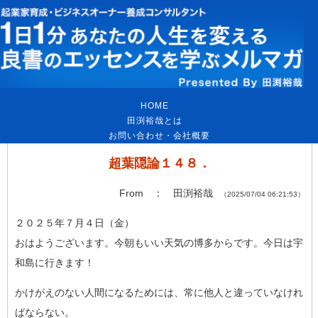
HOME
｜
田渕裕哉とは
｜
お問い合わせ・会社概要
超葉隠論１４８．
From ： 田渕裕哉
（2025/07/04 06:21:53）
２０２５年７月４日（金）
おはようございます。今朝もいい天気の博多からです。今日は宇
和
島に行きます！
かけがえのない人間になるためには、常に他人と違っていなけれ
ば
ならない。