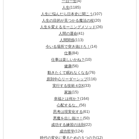
一日一生
(4)
人生
(1185)
人生に悩んだら日本史に聞こう
(107)
人生の目的が見つかる魔法の杖
(20)
人生を変えるモーニングメソッド
(26)
人間の運命
(41)
人間関係
(113)
今いる場所で突き抜けろ！
(14)
仕事
(84)
仕事は楽しいかね？
(10)
健康
(56)
動きたくて眠れなくなる
(76)
原則中心リーダーシップ
(116)
実行する技術４DX
(33)
家族
(15)
幸福とは何か？
(164)
心配するな。
(56)
思考は現実化する
(61)
悪魔を出し抜け！
(50)
成功する練習の法則
(22)
成功哲学
(124)
時代の変化に乗るための５つの力
(12)