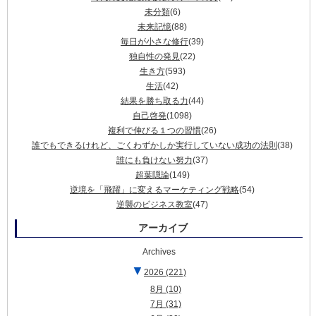
未分類
(6)
未来記憶
(88)
毎日が小さな修行
(39)
独自性の発見
(22)
生き方
(593)
生活
(42)
結果を勝ち取る力
(44)
自己啓発
(1098)
複利で伸びる１つの習慣
(26)
誰でもできるけれど、ごくわずかしか実行していない成功の法則
(38)
誰にも負けない努力
(37)
超葉隠論
(149)
逆境を「飛躍」に変えるマーケティング戦略
(54)
逆襲のビジネス教室
(47)
アーカイブ
Archives
▼
2026
(221)
8月
(10)
7月
(31)