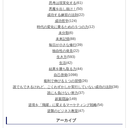
思考は現実化する
(61)
悪魔を出し抜け！
(50)
成功する練習の法則
(22)
成功哲学
(124)
時代の変化に乗るための５つの力
(12)
未分類
(6)
未来記憶
(88)
毎日が小さな修行
(39)
独自性の発見
(22)
生き方
(593)
生活
(42)
結果を勝ち取る力
(44)
自己啓発
(1098)
複利で伸びる１つの習慣
(26)
誰でもできるけれど、ごくわずかしか実行していない成功の法則
(38)
誰にも負けない努力
(37)
超葉隠論
(149)
逆境を「飛躍」に変えるマーケティング戦略
(54)
逆襲のビジネス教室
(47)
アーカイブ