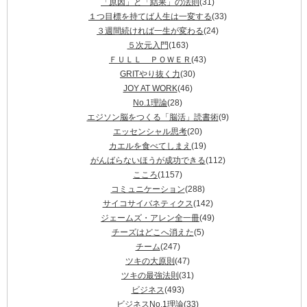
「原因」と「結果」の法則
(31)
１つ目標を持てば人生は一変する
(33)
３週間続ければ一生が変わる
(24)
５次元入門
(163)
ＦＵＬＬ ＰＯＷＥＲ
(43)
GRITやり抜く力
(30)
JOY AT WORK
(46)
No.1理論
(28)
エジソン脳をつくる「脳活」読書術
(9)
エッセンシャル思考
(20)
カエルを食べてしまえ
(19)
がんばらないほうが成功できる
(112)
こころ
(1157)
コミュニケーション
(288)
サイコサイバネティクス
(142)
ジェームズ・アレン全一冊
(49)
チーズはどこへ消えた
(5)
チーム
(247)
ツキの大原則
(47)
ツキの最強法則
(31)
ビジネス
(493)
ビジネスNo.1理論
(33)