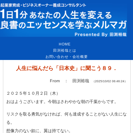
HOME
｜
田渕裕哉とは
｜
お問い合わせ・会社概要
人生に悩んだら「日本史」に聞こう８９．
From ： 田渕裕哉
（2025/10/02 06:46:24）
２０２５年１０月２日（木）
おはようございます。今朝はさわやかな朝の千葉からです。
リスクを取る勇気がなければ、何も達成することがない人生にな
る
。
想像力のない奴に、翼は持てない。