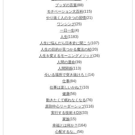
ブッダの言葉
(88)
モチベーション大百科
(115)
やり抜く人の９つの習慣
(21)
ワンシング
(25)
一日一生
(4)
人生
(1183)
人生に悩んだら日本史に聞こう
(107)
人生の目的が見つかる魔法の杖
(20)
人生を変えるモーニングメソッド
(26)
人間の運命
(39)
人間関係
(113)
今いる場所で突き抜けろ！
(14)
仕事
(84)
仕事は楽しいかね？
(10)
健康
(56)
動きたくて眠れなくなる
(76)
原則中心リーダーシップ
(116)
実行する技術４DX
(33)
家族
(15)
幸福とは何か？
(164)
心配するな。
(56)