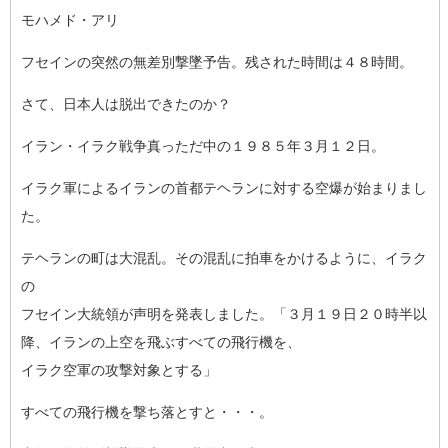
モハメド・アリ
フセインの突然の無差別撃墜予告。残された時間は４８時間。
さて、日本人は脱出できたのか？
イラン・イラク戦争真っただ中の１９８５年３月１２日。
イラク軍によるイランの首都テヘランに対する空爆が始まりまし
た
。
テヘランの町は大混乱。その混乱に拍車をかけるように、イラク
の
フセイン大統領が声明を発表しました。
「３月１９日２０時半以
降、イランの上空を飛ぶすべての飛行機を
、
イラク空軍の攻撃対象とする」
すべての飛行機を撃ち落とすと・・・。