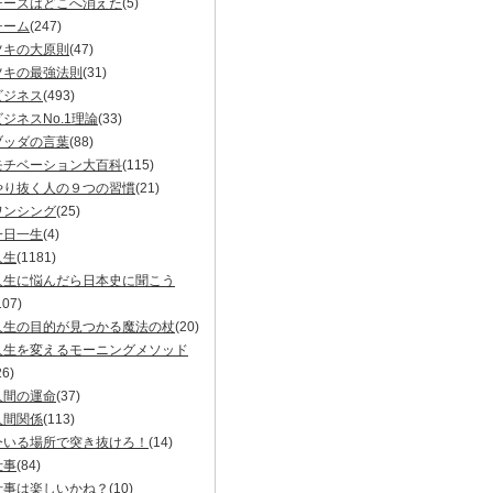
チーズはどこへ消えた
(5)
チーム
(247)
ツキの大原則
(47)
ツキの最強法則
(31)
ビジネス
(493)
ビジネスNo.1理論
(33)
ブッダの言葉
(88)
モチベーション大百科
(115)
やり抜く人の９つの習慣
(21)
ワンシング
(25)
一日一生
(4)
人生
(1181)
人生に悩んだら日本史に聞こう
107)
人生の目的が見つかる魔法の杖
(20)
人生を変えるモーニングメソッド
26)
人間の運命
(37)
人間関係
(113)
今いる場所で突き抜けろ！
(14)
仕事
(84)
仕事は楽しいかね？
(10)