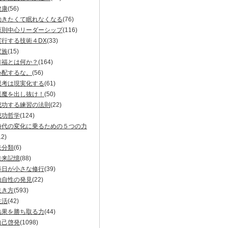
健康
(56)
動きたくて眠れなくなる
(76)
原則中心リーダーシップ
(116)
実行する技術４DX
(33)
家族
(15)
幸福とは何か？
(164)
心配するな。
(56)
思考は現実化する
(61)
悪魔を出し抜け！
(50)
成功する練習の法則
(22)
成功哲学
(124)
時代の変化に乗るための５つの力
12)
未分類
(6)
未来記憶
(88)
毎日が小さな修行
(39)
独自性の発見
(22)
生き方
(593)
生活
(42)
結果を勝ち取る力
(44)
自己啓発
(1098)