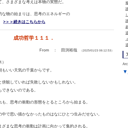
て、さまざまな考えは本物の実態だ。
的な物の始まりは、思考のエネルギーの
。
>＞＞続きはこちらから
成功哲学１１１．
From ： 田渕裕哉
（2025/01/23 06:12:53）
木）
Arc
朝もいい天気の千葉からです。
▼
と傍観していれば失敗しないかもしれない
。
もできないのである。
れも、思考の衝動の形態をとるところから
始まる。
の中で思い描かなかったものはなにひとつ
生みだせない。
まざまな思考の衝動は計画に向かって集約
される。