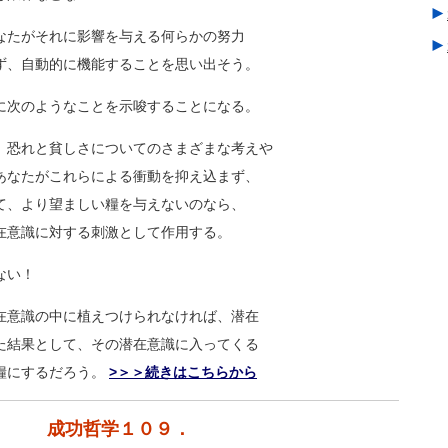
►
なたがそれに影響を与える何らかの努力
►
ず、自動的に機能することを思い出そう。
に次のようなことを示唆することになる。
、恐れと貧しさについてのさまざまな考え
や
あなたがこれらによる衝動を抑え込まず、
て、より望ましい糧を与えないのなら、
在意識に対する刺激として作用する。
ない！
在意識の中に植えつけられなければ、潜在
た結果として、その潜在意識に入ってくる
糧にするだろう。
>＞＞続きはこちらから
成功哲学１０９．