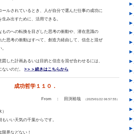
►
ロールされているとき、人が自分で選んだ
仕事の成功に
►
を生み出すために、活用できる。
►
なものへの転換を目ざした思考の衝動や、
潜在意識の
►
れた思考の衝動はすべて、創造力経由して
、信念と混ぜ
►
い。
►
意図した計画あるいは目的と信念を混ぜ合
わせるには、
►
にないのだ。
>＞＞続きはこちらから
►
►
成功哲学１１０．
►
From ： 田渕裕哉
►
（2025/01/22 06:57:55）
►
水）
►
朝もいい天気の千葉からです。
►
は限界などない！