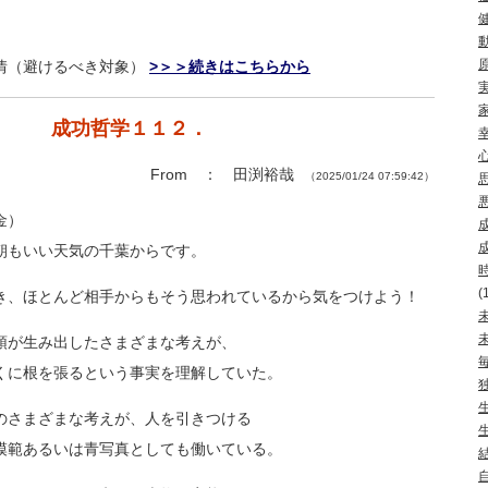
情（避けるべき対象）
>＞＞続きはこちらから
成功哲学１１２．
From ： 田渕裕哉
（2025/01/24 07:59:42）
金）
朝もいい天気の千葉からです。
(
き、ほとんど相手からもそう思われている
から気をつけよう！
頭が生み出したさまざまな考えが、
くに根を張るという事実を理解していた。
のさまざまな考えが、人を引きつける
模範あるいは青写真としても働いている。