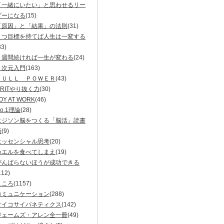
「一緒にいたい」と思わせるリー
ダーになる
(15)
「原因」と「結果」の法則
(31)
１つ目標を持てば人生は一変する
33)
３週間続ければ一生が変わる
(24)
５次元入門
(163)
ＦＵＬＬ ＰＯＷＥＲ
(43)
GRITやり抜く力
(30)
OY AT WORK
(46)
o.1理論
(28)
エジソン脳をつくる「脳活」読書
術
(9)
エッセンシャル思考
(20)
カエルを食べてしまえ
(19)
がんばらないほうが成功できる
112)
こころ
(1157)
コミュニケーション
(288)
サイコサイバネティクス
(142)
ジェームズ・アレン全一冊
(49)