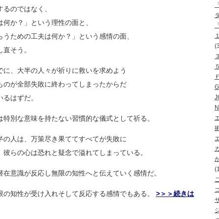
するのではなく、
は何か？」という理性の面と、
らうための工夫は何か？」という感情の面
、
(
し直そう。
でに、大半の人々が祈りに救いを求めよう
ものが全部失敗に終わってしまったからだ
いるはずだ。
J
N
は特別な意味を持たない習慣的な儀式とし
て祈る。
半の人は、万策尽き果ててすべてが失敗に
、彼らの心は恐れと疑念で溢れてしまって
いる。
(
潜在意識が反応し無限の知性へと伝えてい
く感情だ。
限の知性が受け入れそして反応する感情で
もある。
>＞＞続きは