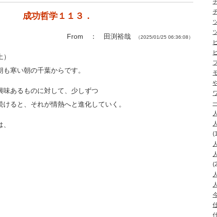
成功哲学１１３．
From ： 田渕裕哉
（2025/01/25 06:36:08）
土）
朝も寒い朝の千葉からです。
興味あるものに対して、少しずつ
続けると、それが情熱へと進化していく。
は、
(
(