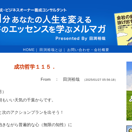
HOME
｜
田渕裕哉とは
｜
お問い合わせ・会社概要
成功哲学１１５．
From ： 田渕裕哉
（2025/01/27 05:56:18）
月）
朝もいい天気の千葉からです。
と次のアクションプランを出そう！
抱きながら普遍的な心（無限の知性）に