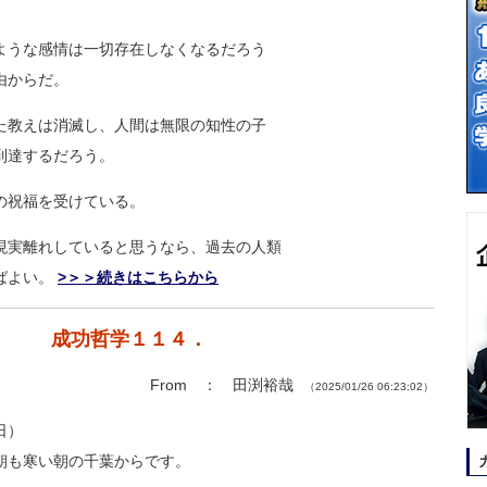
ような感情は一切存在しなくなるだろう
由からだ。
た教えは消滅し、人間は無限の知性の子
到達するだろう。
の祝福を受けている。
現実離れしていると思うなら、過去の人類
ばよい。
>＞＞続きはこちらから
成功哲学１１４．
From ： 田渕裕哉
（2025/01/26 06:23:02）
日）
朝も寒い朝の千葉からです。