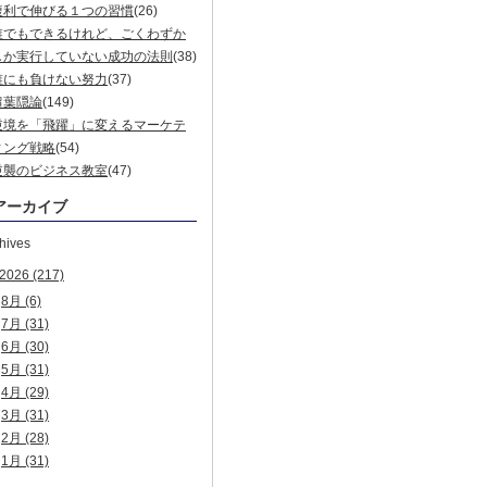
複利で伸びる１つの習慣
(26)
誰でもできるけれど、ごくわずか
しか実行していない成功の法則
(38)
誰にも負けない努力
(37)
超葉隠論
(149)
逆境を「飛躍」に変えるマーケテ
ィング戦略
(54)
逆襲のビジネス教室
(47)
アーカイブ
hives
2026
(217)
8月
(6)
7月
(31)
6月
(30)
5月
(31)
4月
(29)
3月
(31)
2月
(28)
1月
(31)